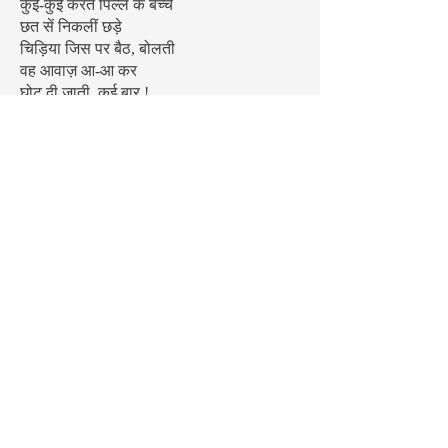
कुई-कुई करते पिल्ले के बच्चें
छत सें निकलीं छड़े
चिड़िया जिस पर बैठ, बोलती
वह आवाज़ आ-आ कर
घोट दी जाती, कई बार !
दौड़ती इस बजबज में शांत
उसकी आवाज़ नहीं, उसकी
उठती-गिरती पूॅंछ याद हैं।