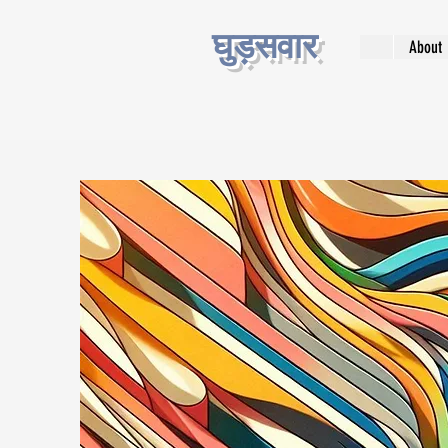
घुड़सवार
About